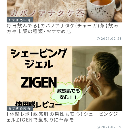
おすすめ紹介
毎日飲んでる【カバノアナタケ(チャーガ)茶】飲み
方や市販の種類・おすすめ店
2024.02.23
おすすめ紹介
【体験レポ】敏感肌の男性も安心！シェービングジ
ェルZIGENで髭剃りに革命を
2024.02.19